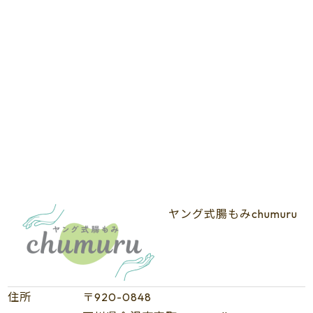
ヤング式腸もみchumuru
住所
〒920-0848