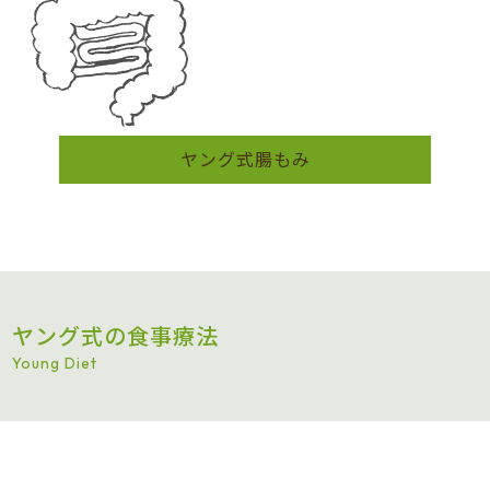
ヤング式腸もみ
ヤング式の食事療法
Young Diet
chumuruのヤング式食事療法は、ヤング式の創始者であ
るヤング先生が推奨する「生穀菜食」で生の野菜と生の