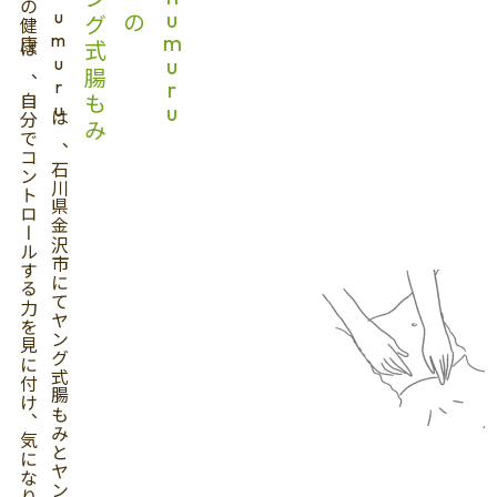
自分の健康は、自分でコントロールする力を見に付け、気になりにくい身体習慣を作っていきましょう。
chumuruは、石川県金沢市にてヤング式腸もみとヤング式食事療法を活用して、体内から健康を改善します。
ヤング式腸もみ
chumuru
の