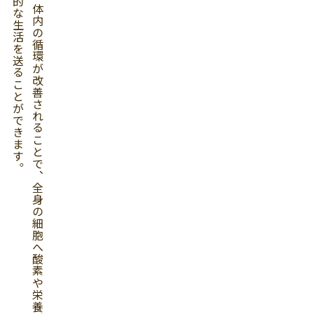
chumuruのヤング式腸もみは、血液がきれいになる効果があり、体内の循環が改善されることで、全身の細胞へ酸素や栄養が効率良く運ばれます。さらに、自己免疫力が高まることで、体が様々な病気や感染から自らきを守る能力が向上します。