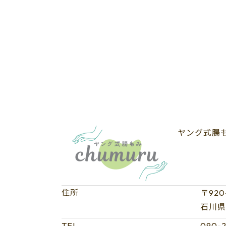
ヤング式腸もみ
住所
〒920
石川県金
TEL
090-2