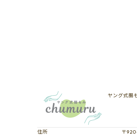
ヤング式腸もみ
住所
〒920